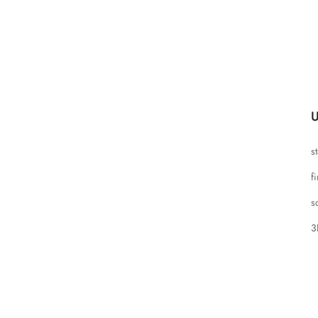
U
s
f
s
3