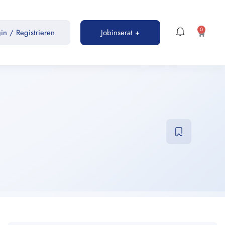
0
gin
/
Registrieren
Jobinserat +