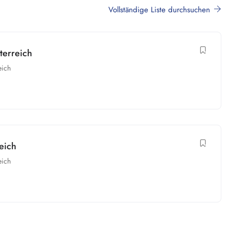
Vollständige Liste durchsuchen
terreich
eich
eich
eich