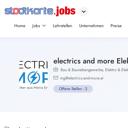
Home
Jobs
Lehrstellen
Unternehmen
Preise
electrics and more E
Bau & Baunebengewerbe
,
Elektro & Elek
mg@electrics-and-more.at
Offene Stellen
-
2