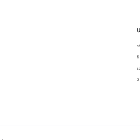
U
s
f
s
3