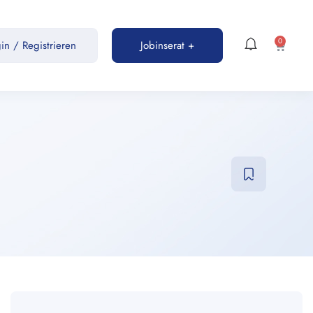
0
gin
/
Registrieren
Jobinserat +