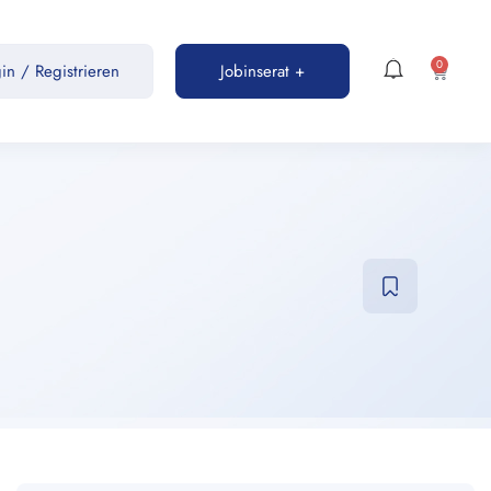
0
gin
/
Registrieren
Jobinserat +