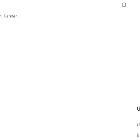
t
,
Kärnten
U
s
f