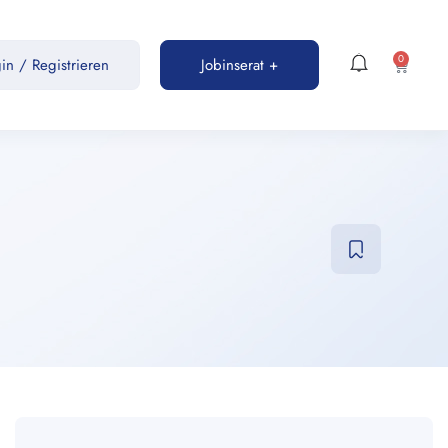
0
gin
/
Registrieren
Jobinserat +