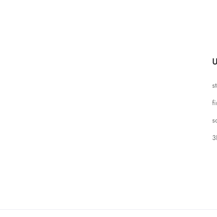
U
s
f
s
3