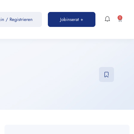
0
gin
/
Registrieren
Jobinserat +