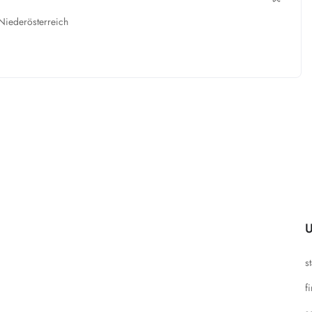
Niederösterreich
U
s
f