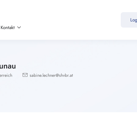
Lo
Kontakt
aunau
erreich
sabine.lechner@shvbr.at