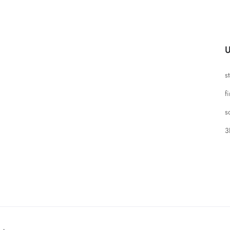
U
s
f
s
3