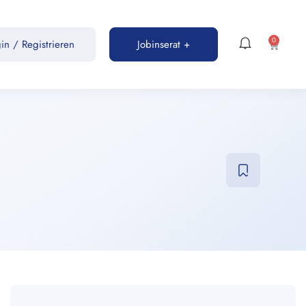
0
gin
/
Registrieren
Jobinserat +