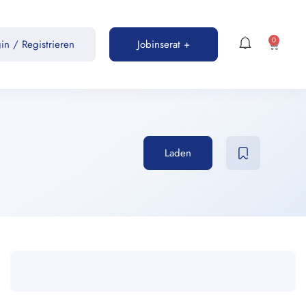
0
gin
/
Registrieren
Jobinserat +
Laden