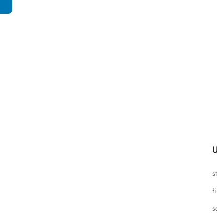
U
s
f
s