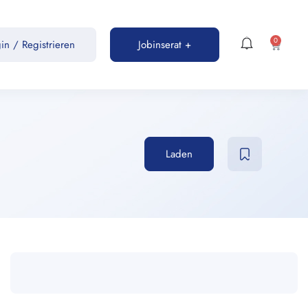
0
gin
/
Registrieren
Jobinserat +
Laden