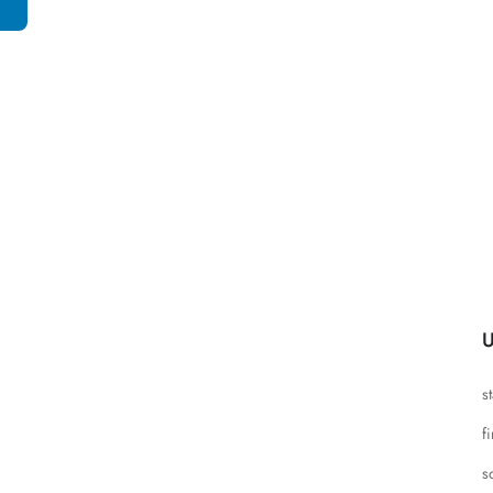
U
s
f
s