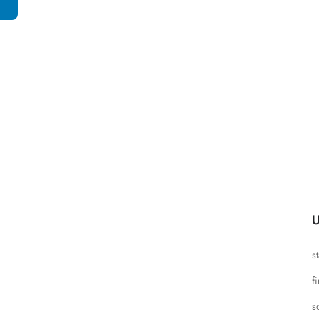
U
s
f
s