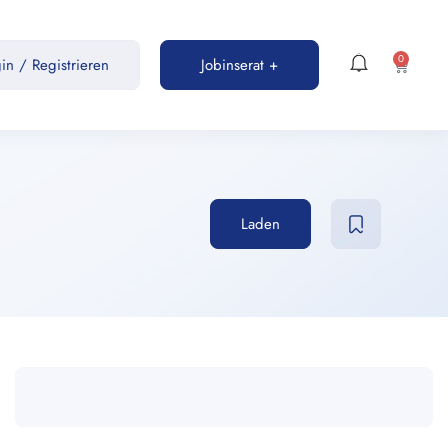
0
gin
/
Registrieren
Jobinserat +
Laden