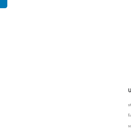
U
s
f
s