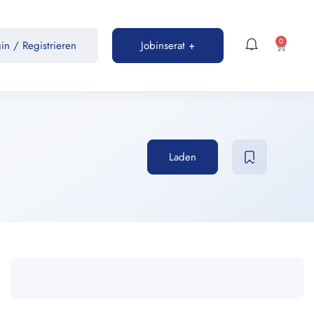
0
gin
/
Registrieren
Jobinserat +
Laden