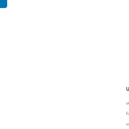
U
s
f
s