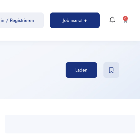
0
gin
/
Registrieren
Jobinserat +
Laden