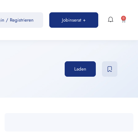
0
gin
/
Registrieren
Jobinserat +
Laden