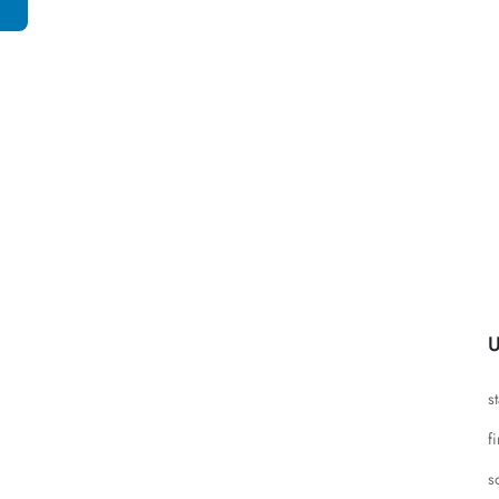
U
s
f
s