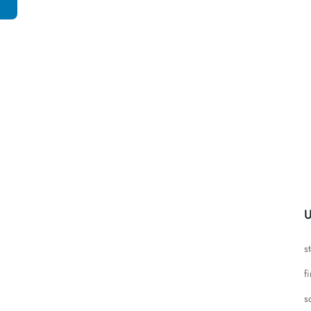
U
s
f
s