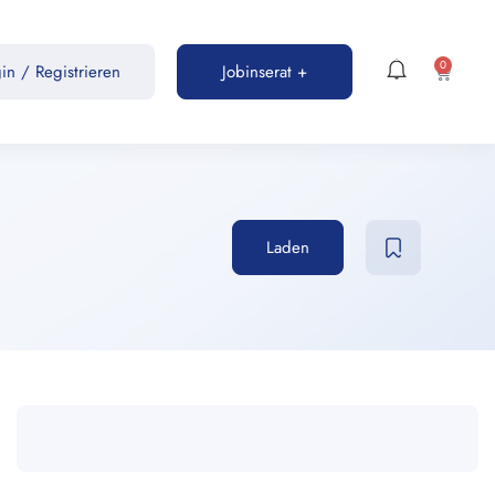
0
gin
/
Registrieren
Jobinserat +
Laden