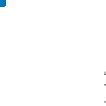
U
s
f
s