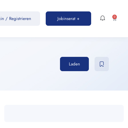
0
gin
/
Registrieren
Jobinserat +
Laden