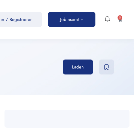
0
gin
/
Registrieren
Jobinserat +
Laden