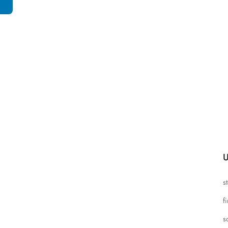
U
s
f
s