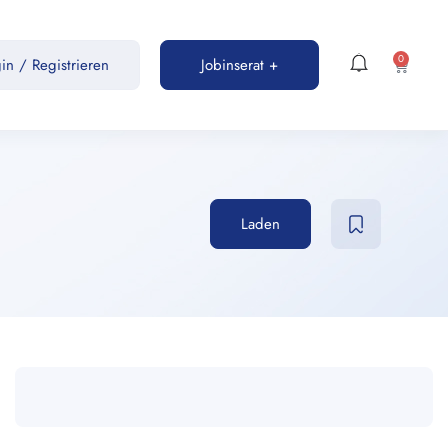
0
gin
/
Registrieren
Jobinserat +
Laden