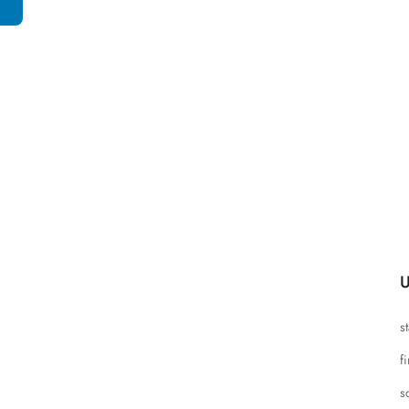
U
s
f
s