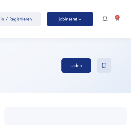
0
gin
/
Registrieren
Jobinserat +
Laden