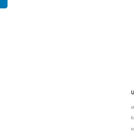
U
s
f
s