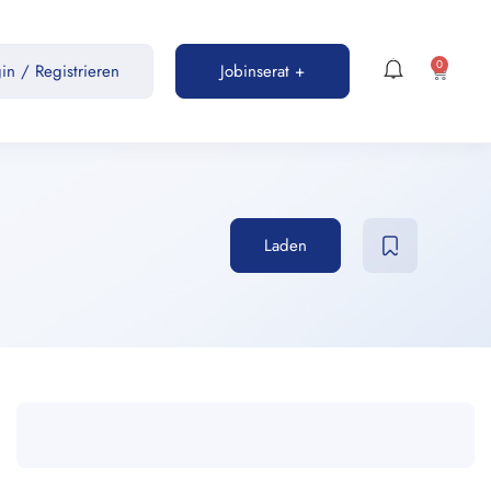
0
gin
/
Registrieren
Jobinserat +
Laden