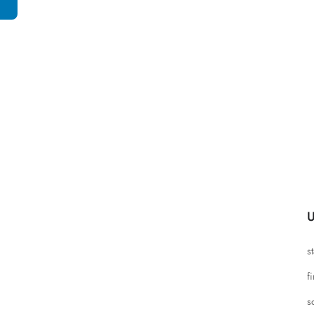
U
s
f
s