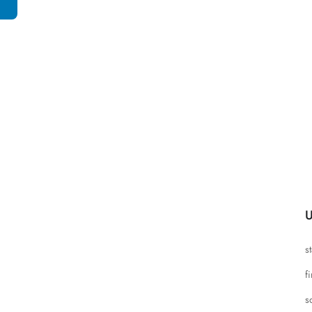
U
s
f
s