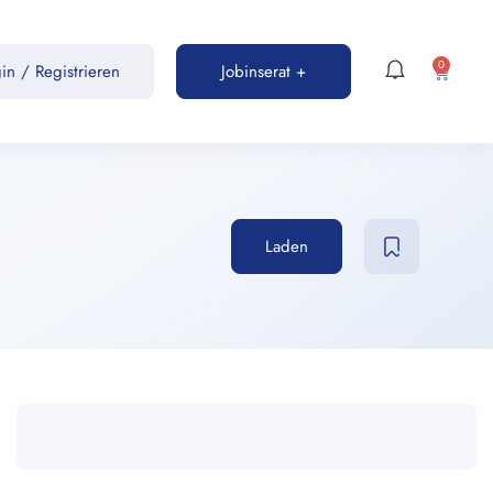
0
gin
/
Registrieren
Jobinserat +
Laden