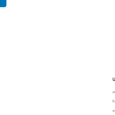
U
s
f
s