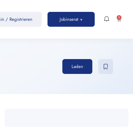
0
gin
/
Registrieren
Jobinserat +
Laden