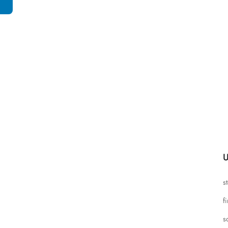
U
s
f
s