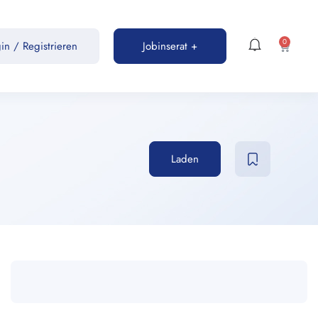
0
gin
/
Registrieren
Jobinserat +
Laden