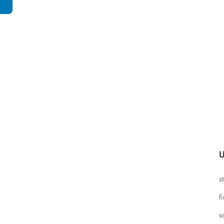
U
s
f
s