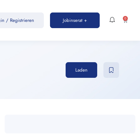
0
gin
/
Registrieren
Jobinserat +
Laden