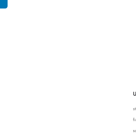
U
s
f
s