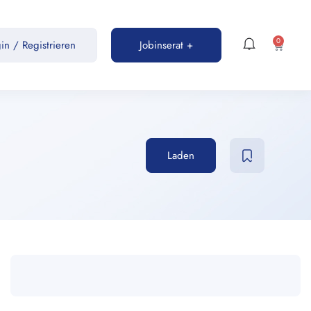
0
gin
/
Registrieren
Jobinserat +
Laden