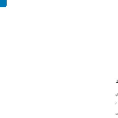
U
s
f
s