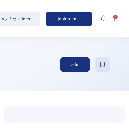
0
gin
/
Registrieren
Jobinserat +
Laden