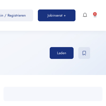
0
gin
/
Registrieren
Jobinserat +
Laden