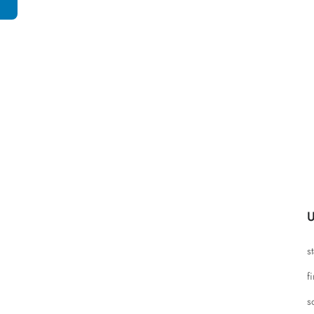
U
s
f
s