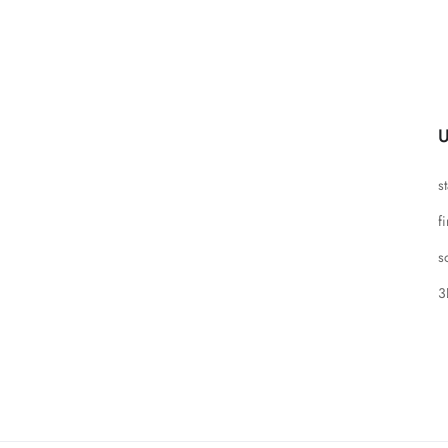
U
s
f
s
3