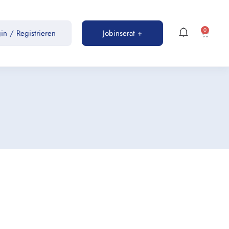
0
gin
/
Registrieren
Jobinserat +