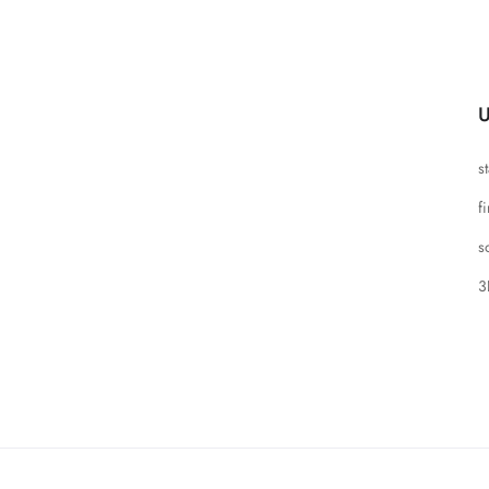
U
s
f
s
3