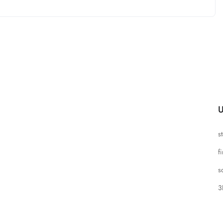
U
s
f
s
3