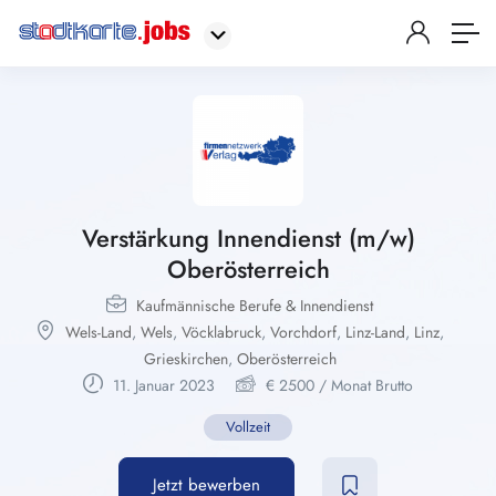
Verstärkung Innendienst (m/w)
Oberösterreich
Kaufmännische Berufe & Innendienst
Wels-Land
,
Wels
,
Vöcklabruck
,
Vorchdorf
,
Linz-Land
,
Linz
,
Grieskirchen
,
Oberösterreich
11. Januar 2023
€
2500
/ Monat Brutto
Vollzeit
Jetzt bewerben