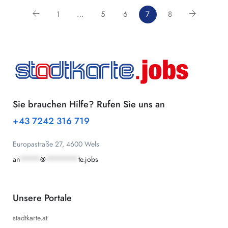
1
…
5
6
7
8
Sie brauchen Hilfe? Rufen Sie uns an
+43 7242 316 719
Europastraße 27, 4600 Wels
an
*****
@
********
te.jobs
Unsere Portale
stadtkarte.at