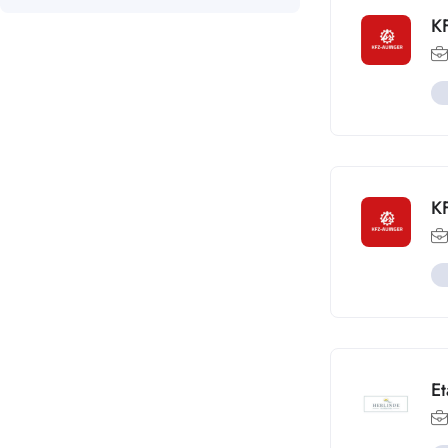
K
K
E