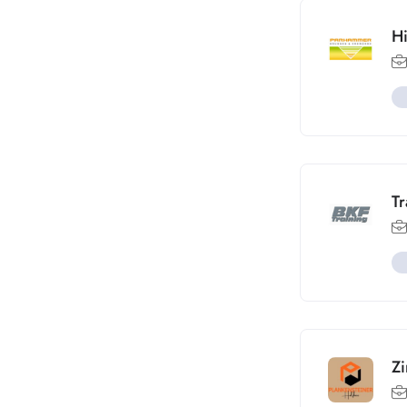
H
Tr
Zi