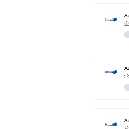
A
Au
A