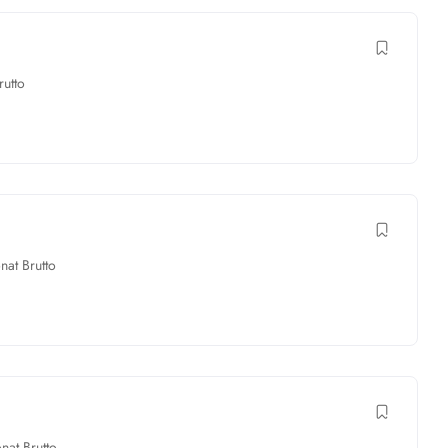
utto
at Brutto
at Brutto