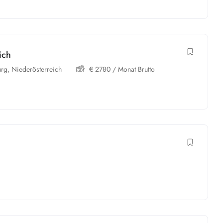
ich
urg
,
Niederösterreich
€
2780
/ Monat Brutto