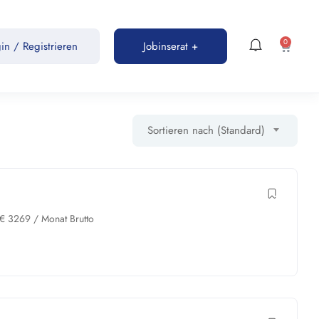
0
gin
/
Registrieren
Jobinserat +
Sortieren nach (Standard)
€
3269
/ Monat Brutto