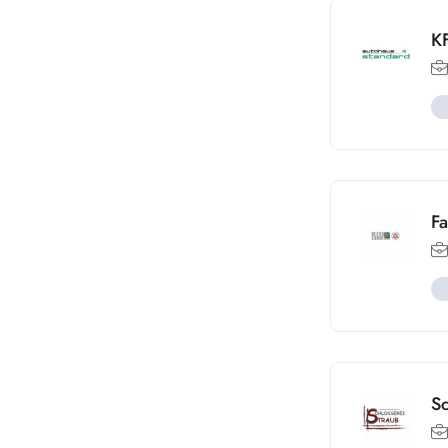
K
Fa
S